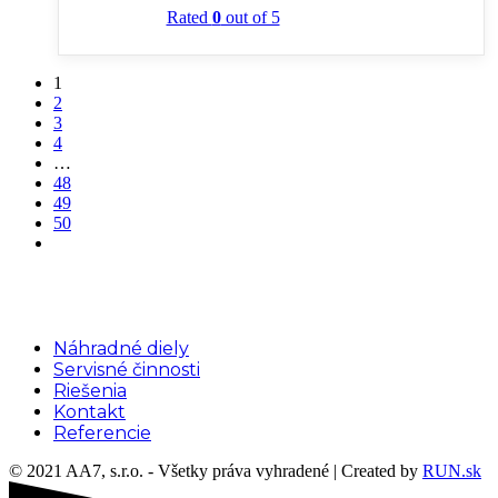
Rated
0
out of 5
1
2
3
4
…
48
49
50
Menu
Náhradné diely
Servisné činnosti
Riešenia
Kontakt
Referencie
© 2021 AA7, s.r.o. - Všetky práva vyhradené | Created by
RUN.sk