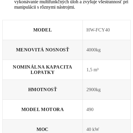
vykonávanie multifunkčných úloh a zvyšuje všestrannosť pri
manipulácii s rôznymi nástrojmi.
MODEL
HW-FCY40
MENOVITÁ NOSNOSŤ
4000kg
NOMINÁLNA KAPACITA
1,5 m³
LOPATKY
HMOTNOSŤ
2900kg
MODEL MOTORA
490
MOC
40 kW