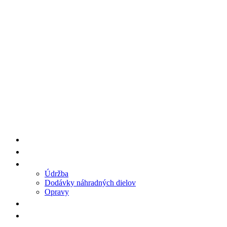
Dodávky Produktov HENGWANG/AA7
Náhradné Diely
Servis
Údržba
Dodávky náhradných dielov
Opravy
Referencie
Kontakt