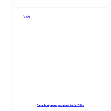
Sale
Vŕtacia súprava pneumatická do 200m