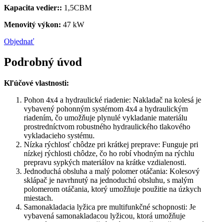
Kapacita vedier::
1,5CBM
Menovitý výkon:
47 kW
Objednať
Podrobný úvod
Kľúčové vlastnosti:
Pohon 4x4 a hydraulické riadenie: Nakladač na kolesá je
vybavený pohonným systémom 4x4 a hydraulickým
riadením, čo umožňuje plynulé vykladanie materiálu
prostredníctvom robustného hydraulického tlakového
vykladacieho systému.
Nízka rýchlosť chôdze pri krátkej preprave: Funguje pri
nízkej rýchlosti chôdze, čo ho robí vhodným na rýchlu
prepravu sypkých materiálov na krátke vzdialenosti.
Jednoduchá obsluha a malý polomer otáčania: Kolesový
sklápač je navrhnutý na jednoduchú obsluhu, s malým
polomerom otáčania, ktorý umožňuje použitie na úzkych
miestach.
Samonakladacia lyžica pre multifunkčné schopnosti: Je
vybavená samonakladacou lyžicou, ktorá umožňuje