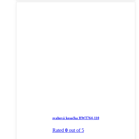
svahová kosačka HWT764-110
Rated
0
out of 5