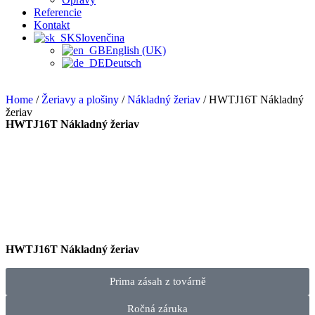
Referencie
Kontakt
Slovenčina
English (UK)
Deutsch
Home
/
Žeriavy a plošiny
/
Nákladný žeriav
/ HWTJ16T Nákladný
žeriav
HWTJ16T Nákladný žeriav
HWTJ16T Nákladný žeriav
Prima zásah z továrně
Ročná záruka