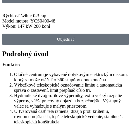
Rýchlosť švihu: 0-3 rap
Model motora: YCS0400-48
Výkon: 147 kW 200 koní
Objednať
Podrobný úvod
Funkcie:
Otočné centrum je vybavené dotykovým elektrickým diskom,
ktorý sa môže otáčať o 360 stupňov donekonečna.
Výbežkové teleskopické označovanie limitu a automatická
správa o zastavení, limit prepínač číslo tri.
Hydraulické dvojprofilové výperníky, extra veľký rozpätie
výperov, väčší pracovný dojazd a bezpečnejšie. Výstupný
valec sa vyhadzuje s malým priestorom.
U-tvarovaná časť tela ramena, dizajn proti krúteniu,
rovnomernejšia sila, lepšie teleskopické vedenie, stabilnejšia
teleskopická konštrukcia.