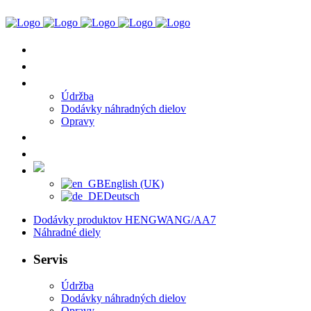
Dodávky Produktov HENGWANG/AA7
Náhradné Diely
Servis
Údržba
Dodávky náhradných dielov
Opravy
Referencie
Kontakt
Slovenčina
English (UK)
Deutsch
Dodávky produktov HENGWANG/AA7
Náhradné diely
Servis
Údržba
Dodávky náhradných dielov
Opravy