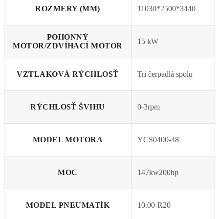
ROZMERY (MM)
11030*2500*3440
POHONNÝ
15 kW
MOTOR/ZDVÍHACÍ MOTOR
VZTLAKOVÁ RÝCHLOSŤ
Tri čerpadlá spolu
RÝCHLOSŤ ŠVIHU
0-3rpm
MODEL MOTORA
YCS0400-48
MOC
147kw200hp
MODEL PNEUMATÍK
10.00-R20