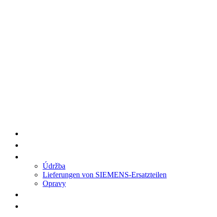
HENGWANG/AA7 Produktlieferungen
Ersatzteile
Service
Údržba
Lieferungen von SIEMENS-Ersatzteilen
Opravy
Verweise
Kontakt