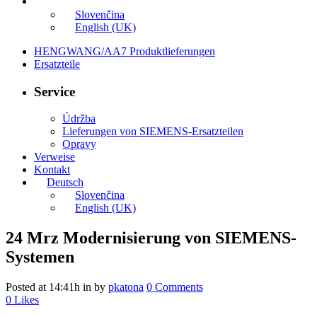
Deutsch
Slovenčina
English (UK)
HENGWANG/AA7 Produktlieferungen
Ersatzteile
Service
Údržba
Lieferungen von SIEMENS-Ersatzteilen
Opravy
Verweise
Kontakt
Deutsch
Slovenčina
English (UK)
24 Mrz
Modernisierung von SIEMENS-
Systemen
Posted at 14:41h
in
by
pkatona
0 Comments
0
Likes