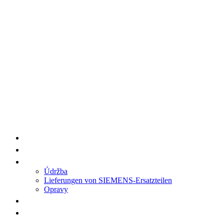
HENGWANG/AA7 Produktlieferungen
Ersatzteile
Service
Údržba
Lieferungen von SIEMENS-Ersatzteilen
Opravy
Verweise
Kontakt