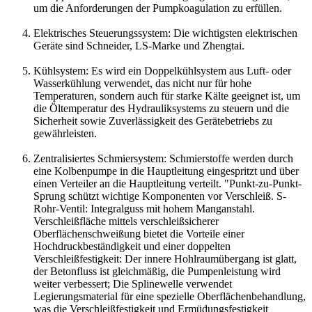
um die Anforderungen der Pumpkoagulation zu erfüllen.
Elektrisches Steuerungssystem: Die wichtigsten elektrischen
Geräte sind Schneider, LS-Marke und Zhengtai.
Kühlsystem: Es wird ein Doppelkühlsystem aus Luft- oder
Wasserkühlung verwendet, das nicht nur für hohe
Temperaturen, sondern auch für starke Kälte geeignet ist, um
die Öltemperatur des Hydrauliksystems zu steuern und die
Sicherheit sowie Zuverlässigkeit des Gerätebetriebs zu
gewährleisten.
Zentralisiertes Schmiersystem: Schmierstoffe werden durch
eine Kolbenpumpe in die Hauptleitung eingespritzt und über
einen Verteiler an die Hauptleitung verteilt. "Punkt-zu-Punkt-
Sprung schützt wichtige Komponenten vor Verschleiß. S-
Rohr-Ventil: Integralguss mit hohem Manganstahl.
Verschleißfläche mittels verschleißsicherer
Oberflächenschweißung bietet die Vorteile einer
Hochdruckbeständigkeit und einer doppelten
Verschleißfestigkeit: Der innere Hohlraumübergang ist glatt,
der Betonfluss ist gleichmäßig, die Pumpenleistung wird
weiter verbessert; Die Splinewelle verwendet
Legierungsmaterial für eine spezielle Oberflächenbehandlung,
was die Verschleißfestigkeit und Ermüdungsfestigkeit