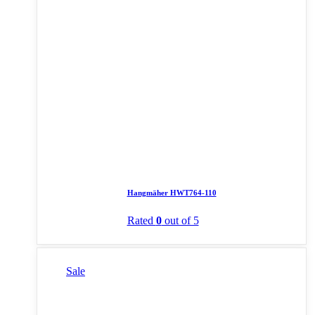
Hangmäher HWT764-110
Rated
0
out of 5
Sale