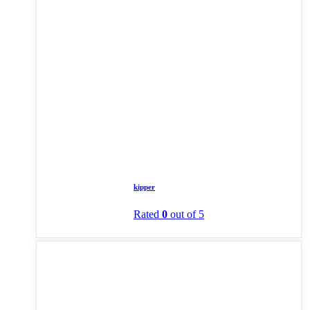
kipper
Rated
0
out of 5