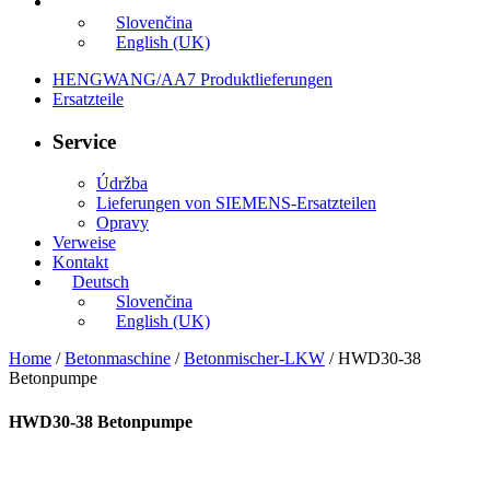
Deutsch
Slovenčina
English (UK)
HENGWANG/AA7 Produktlieferungen
Ersatzteile
Service
Údržba
Lieferungen von SIEMENS-Ersatzteilen
Opravy
Verweise
Kontakt
Deutsch
Slovenčina
English (UK)
Home
/
Betonmaschine
/
Betonmischer-LKW
/ HWD30-38
Betonpumpe
HWD30-38 Betonpumpe