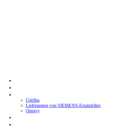
HENGWANG/AA7 Produktlieferungen
Ersatzteile
Service
Údržba
Lieferungen von SIEMENS-Ersatzteilen
Opravy
Verweise
Kontakt