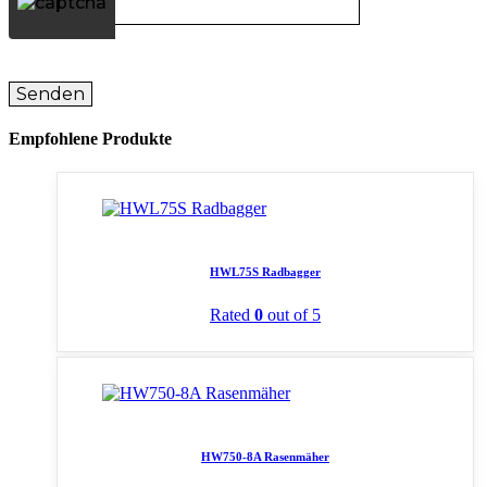
Empfohlene Produkte
HWL75S Radbagger
Rated
0
out of 5
HW750-8A Rasenmäher